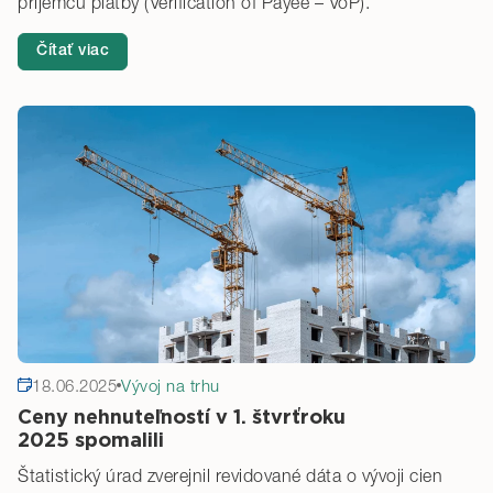
príjemcu platby (Verification of Payee – VoP).
Čítať viac
18.06.2025
Vývoj na trhu
Ceny nehnuteľností v 1. štvrťroku
2025 spomalili
Štatistický úrad zverejnil revidované dáta o vývoji cien