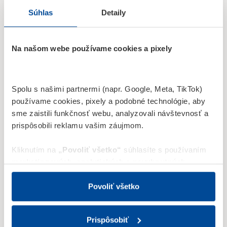
prichádza zdola, od obyvateľov, v našom prípade
Súhlas
Detaily
zamestnancov, ktorí túžia po lepších mestách pre život.
Čítať viac
Na našom webe používame cookies a pixely
Spolu s našimi partnermi (napr. Google, Meta, TikTok)
používame cookies, pixely a podobné technológie, aby
sme zaistili funkčnosť webu, analyzovali návštevnosť a
prispôsobili reklamu vašim záujmom.
Kliknutím na
„Povoliť všetko“
súhlasíte s používaním
marketingových
,
analytických
a nevyhnutných
cookies
.
Tieto cookies používame na (i) cielenie a
personalizáciu obsahu a reklám; (ii) štatistické merania
Povoliť všetko
návštevnosti; a na (iii) optimalizáciu a funkčnosť webu.
20.05.2025
Podporujeme
„Povoliť všetko“ zahŕňa aj uloženie Meta Pixelu ako aj
Prispôsobiť
cielene reklamy na sociálnych sieťach cez Custom
PSS podporí 10 nápadov, ktoré menia verejné