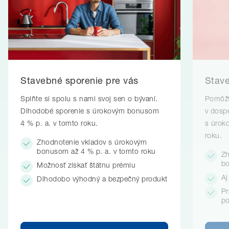
Stavebné sporenie pre vás
Stave
Splňte si spolu s nami svoj sen o bývaní.
Pomôžt
Dlhodobé sporenie s úrokovým bonusom
v dospe
4 % p. a. v tomto roku.
s úrok
roku.
Zhodnotenie vkladov s úrokovým
bonusom až 4 % p. a. v tomto roku
Zh
bo
Možnosť získať štátnu prémiu
Aj
Dlhodobo výhodný a bezpečný produkt
Pr
po