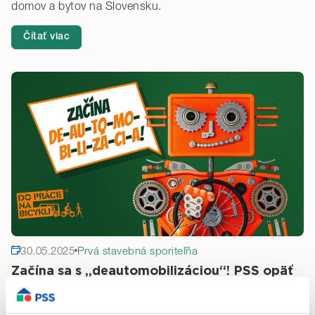
domov a bytov na Slovensku.
Čítať viac
30.05.2025
Prvá stavebná sporiteľňa
Začína sa s „deautomobilizáciou“! PSS opäť
zabojuje v kampani Do práce na bicykli
Chceme byť súčasťou zmeny k lepšiemu. Zmeny, ktorá