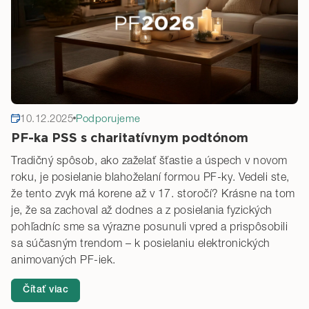
10.12.2025
Podporujeme
PF-ka PSS s charitatívnym podtónom
Tradičný spôsob, ako zaželať šťastie a úspech v novom
roku, je posielanie blahoželaní formou PF-ky. Vedeli ste,
že tento zvyk má korene až v 17. storočí? Krásne na tom
je, že sa zachoval až dodnes a z posielania fyzických
pohľadníc sme sa výrazne posunuli vpred a prispôsobili
sa súčasným trendom – k posielaniu elektronických
animovaných PF-iek.
Čítať viac