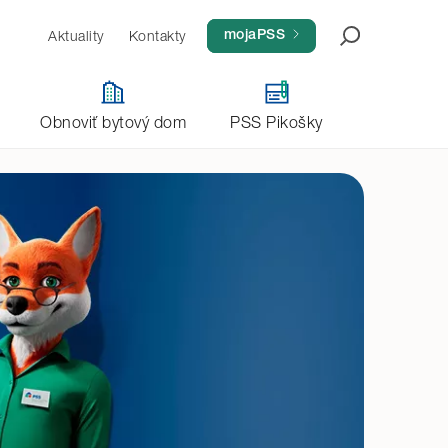
Aktuality
Kontakty
Aktivovať konto
mojaPSS
Obnoviť bytový dom
PSS Pikošky