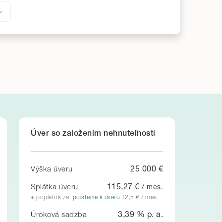
Úver so založením nehnuteľnosti
25 000
€
Výška úveru
115,27
€
Splátka úveru
/ mes.
+ poplatok za
poistenie k úveru
12,5
€ / mes.
3,39
% p. a.
Úroková sadzba