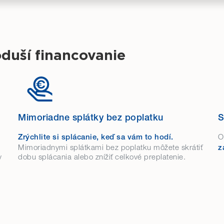
uší financovanie
Mimoriadne splátky bez poplatku
S
O
Zrýchlite si splácanie, keď sa vám to hodí.
Mimoriadnymi splátkami bez poplatku môžete skrátiť
z
y
dobu splácania alebo znížiť celkové preplatenie.