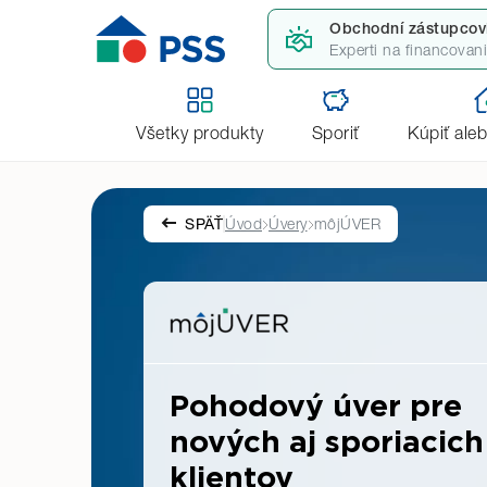
Obchodní zástupcov
Experti na financovan
Všetky produkty
Sporiť
Kúpiť ale
SPÄŤ
Úvod
Úvery
môjÚVER
Pohodový úver pre
nových aj sporiacich
klientov