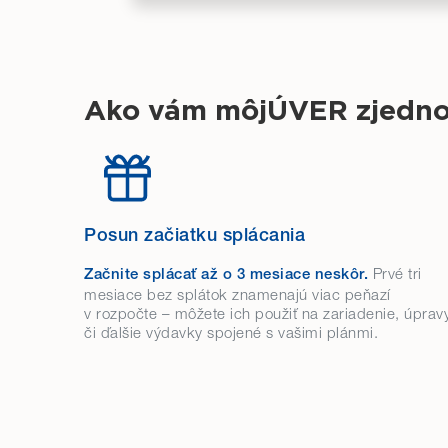
Ako vám môjÚVER zjednod
Posun začiatku splácania
Prvé tri
Začnite splácať až o 3 mesiace neskôr.
mesiace bez splátok znamenajú viac peňazí
v rozpočte – môžete ich použiť na zariadenie, úprav
či ďalšie výdavky spojené s vašimi plánmi.