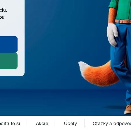
ciu.
ou
čítajte si
Akcie
Účely
Otázky a odpove