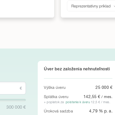
Reprezentatívny príklad
Úver bez založenia nehnuteľnosti
25 000
€
Výška úveru
€
142,55
€
Splátka úveru
/ mes.
+ poplatok za
poistenie k úveru
12,5
€ / mes.
300 000 €
4,79
% p. a.
Úroková sadzba