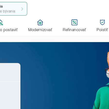
ia
ie bývania
bo postaviť
Modernizovať
Refinancovať
Poistiť