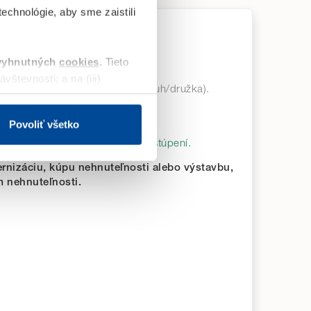
echnológie, aby sme zaistili
teľnosti
vyhnutných
cookies
.
Tieto
0 €
vštevnosti; a na (iii)
pre pár (manžel/manželka, druh/družka).
 €
ene reklamy na sociálnych
. a.
Povoliť všetko
sadzby získate
v obchodnom zastúpení.
chod webu. Svoje voľby
rnizáciu, kúpu nehnuteľnosti alebo výstavbu,
m nehnuteľnosti.