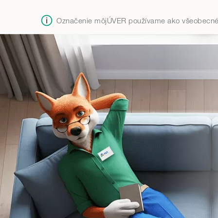
Označenie môjÚVER používame ako všeobecné p