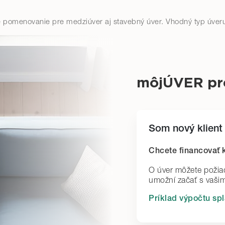
omenovanie pre medziúver aj stavebný úver. Vhodný typ úveru
môjÚVER pre
Som nový klient
Chcete financovať 
O úver môžete požia
umožní začať s vašim
Príklad výpočtu spl