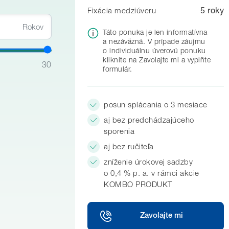
5
roky
Fixácia medziúveru
Rokov
Táto ponuka je len informatívna
a nezáväzná. V prípade záujmu
o individuálnu úverovú ponuku
kliknite na Zavolajte mi a vyplňte
30
formulár.
posun splácania o 3 mesiace
aj bez predchádzajúceho
sporenia
aj bez ručiteľa
zníženie úrokovej sadzby
o 0,4 % p. a. v rámci akcie
KOMBO PRODUKT
Zavolajte mi