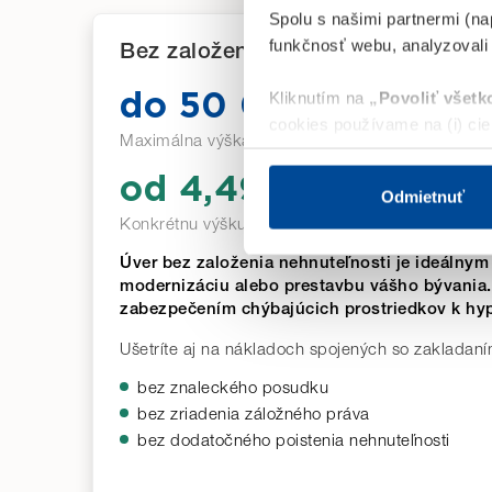
Spolu s našimi partnermi (na
funkčnosť webu, analyzovali
Bez založenia nehnuteľnosti
Kliknutím na
„Povoliť všetk
do 50 000 €
cookies používame na (i) ciel
Maximálna výška úveru.
optimalizáciu a funkčnosť we
sieťach cez Custom Audience
od 4,49 % p. a.
Odmietnuť
Konkrétnu výšku úrokovej sadzby získate
v obch
Ak zvolíte
„Odmietnuť“
, bu
môžete kedykoľvek zmeniť v
Úver bez založenia nehnuteľnosti je ideálnym
modernizáciu alebo prestavbu vášho bývania
Detailné informácie o cooki
zabezpečením chýbajúcich prostriedkov k hy
Ušetríte aj na nákladoch spojených so zakladaní
bez znaleckého posudku
bez zriadenia záložného práva
bez dodatočného poistenia nehnuteľnosti