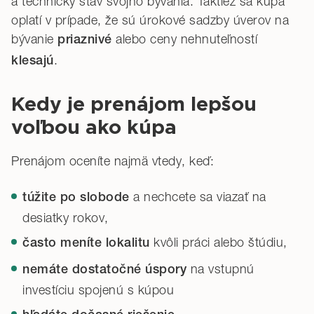
a technický stav svojho bývania. Taktiež sa kúpa
oplatí v prípade, že sú úrokové sadzby úverov na
bývanie
alebo ceny nehnuteľností
priaznivé
.
klesajú
Kedy je prenájom lepšou
voľbou ako kúpa
Prenájom oceníte najmä vtedy, keď:
a nechcete sa viazať na
túžite po slobode
desiatky rokov,
kvôli práci alebo štúdiu,
často meníte lokalitu
na vstupnú
nemáte dostatočné úspory
investíciu spojenú s kúpou