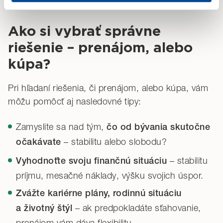
prenájmu
Audience. Svoj súhlas môžete kedykoľvek odvolať.
Ako si vybrať správne
Ak zvolíte
„Odmietnuť“
, budeme ukladať iba
riešenie – prenájom, alebo
nevyhnutné (technické) cookies potrebné pre chod webu.
kúpa?
Svoje voľby môžete kedykoľvek zmeniť v časti
„Prispôsobiť“
.
Pri hľadaní riešenia, či prenájom, alebo kúpa, vám
môžu pomôcť aj nasledovné tipy:
Detailné informácie o cookies nájdete tu.
Zamyslite sa nad tým,
čo od bývania skutočne
– stabilitu alebo slobodu?
očakávate
– stabilitu
Vyhodnoťte svoju finančnú situáciu
príjmu, mesačné náklady, výšku svojich úspor.
Zvážte kariérne plány, rodinnú situáciu
– ak predpokladáte sťahovanie,
a životný štýl
prenájom vám dáva flexibilitu.