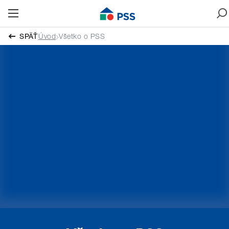
SPÄŤ
Úvod
Všetko o PSS