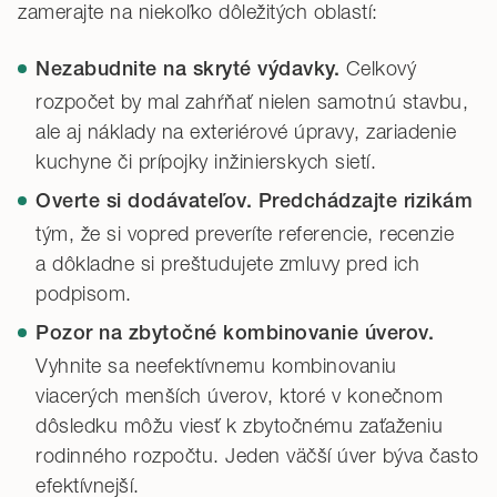
zamerajte na niekoľko dôležitých oblastí:
Celkový
Nezabudnite na skryté výdavky.
rozpočet by mal zahŕňať nielen samotnú stavbu,
ale aj náklady na exteriérové úpravy, zariadenie
kuchyne či prípojky inžinierskych sietí.
Overte si dodávateľov. Predchádzajte rizikám
tým, že si vopred preveríte referencie, recenzie
a dôkladne si preštudujete zmluvy pred ich
podpisom.
Pozor na zbytočné kombinovanie úverov.
Vyhnite sa neefektívnemu kombinovaniu
viacerých menších úverov, ktoré v konečnom
dôsledku môžu viesť k zbytočnému zaťaženiu
rodinného rozpočtu. Jeden väčší úver býva často
efektívnejší.