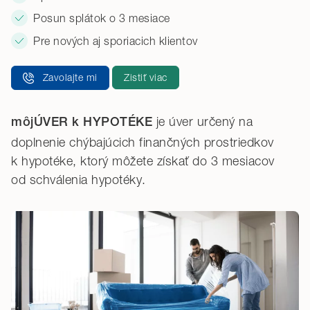
Posun splátok o 3 mesiace
Pre nových aj sporiacich klientov
Zavolajte mi
Zistiť viac
je úver určený na
môjÚVER k HYPOTÉKE
doplnenie chýbajúcich finančných prostriedkov
k hypotéke, ktorý môžete získať do 3 mesiacov
od schválenia hypotéky.