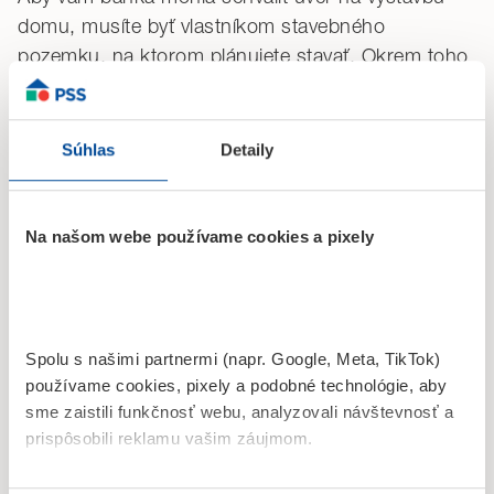
domu, musíte byť vlastníkom stavebného
pozemku, na ktorom plánujete stavať. Okrem toho
k žiadosti o úver budete potrebovať aj tieto
doklady:
Súhlas
Detaily
právoplatné stavebné povolenie,
aktuálny znalecký posudok s ocenením
Na našom webe používame cookies a pixely
stavebného pozemku (príp. rozostavanej stavby),
aktuálny list vlastníctva,
projektovú dokumentáciu plánovaného domu,
rozpočet stavby,
Spolu s našimi partnermi (napr. Google, Meta, TikTok)
používame cookies, pixely a podobné technológie, aby
zdokladovaný plán financovania stavby v celkovej
sme zaistili funkčnosť webu, analyzovali návštevnosť a
výške rozpočtových nákladov a ceny pozemku,
prispôsobili reklamu vašim záujmom.
posudok, ktorý určuje budúcu hodnotu domu
po dokončení, prípadne výpočet obostavaného