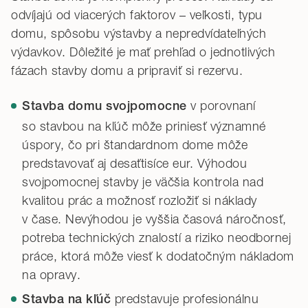
odvíjajú od viacerých faktorov – veľkosti, typu
domu, spôsobu výstavby a nepredvídateľných
výdavkov. Dôležité je mať prehľad o jednotlivých
fázach stavby domu a pripraviť si rezervu.
v porovnaní
Stavba domu svojpomocne
so stavbou na kľúč môže priniesť významné
úspory, čo pri štandardnom dome môže
predstavovať aj desaťtisíce eur. Výhodou
svojpomocnej stavby je väčšia kontrola nad
kvalitou prác a možnosť rozložiť si náklady
v čase. Nevýhodou je vyššia časová náročnosť,
potreba technických znalostí a riziko neodbornej
práce, ktorá môže viesť k dodatočným nákladom
na opravy.
predstavuje profesionálnu
Stavba na kľúč