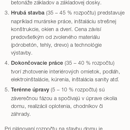
betonáže základov a základovej dosky.
(35 – 45 % rozpočtu) predstavuje
Hrubá stavba
napríklad murárske práce, inštaláciu strešnej
konštrukcie, okien a dverí. Cena závisí
predovšetkým od zvoleného materiálu
(pórobetón, tehly, drevo) a technológie
výstavby.
(35 – 40 % rozpočtu)
Dokončovacie práce
tvorí zhotovenie interiérových omietok, podláh,
elektroinštalácie, kúrenia, inštalácia sanity atď.
(5 – 10 % rozpočtu) sú
Terénne úpravy
záverečnou fázou a spočívajú v úprave okolia
domu, realizácii oplotenia, chodníkov či
záhrady.
Pri plánovaní rozpočtu na stavbu domu je