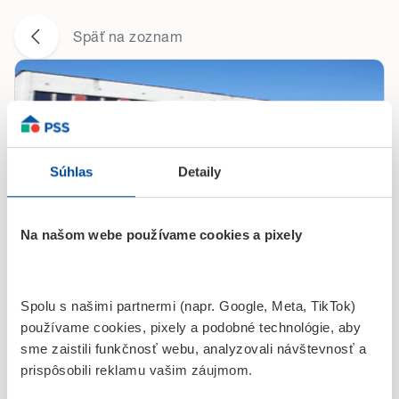
Späť na zoznam
Súhlas
Detaily
Na našom webe používame cookies a pixely
Hlavná 716/162
077 01, Kráľovský Chlmec
Spolu s našimi partnermi (napr. Google, Meta, TikTok)
Po
08:30-16:00
používame cookies, pixely a podobné technológie, aby
Ut
08:30-13:00
sme zaistili funkčnosť webu, analyzovali návštevnosť a
prispôsobili reklamu vašim záujmom.
St - Pi
08:30-16:00