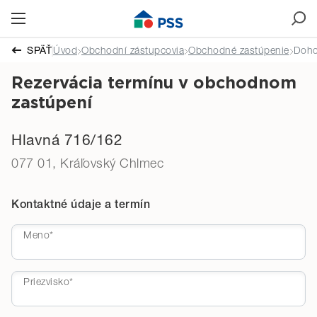
Čas stretnutia
SPÄŤ
Úvod
Obchodní zástupcovia
Obchodné zastúpenie
Doho
Rezervácia termínu v obchodnom
zastúpení
Hlavná 716/162
077 01, Kráľovský Chlmec
Kontaktné údaje a termín
Meno*
Priezvisko*