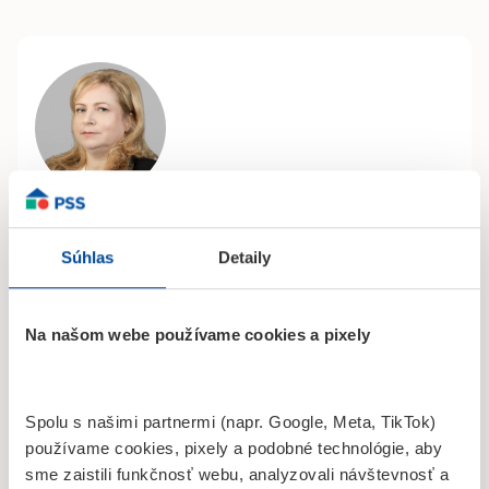
Mgr. Tünde Kondásová
Obchodný zástupca
Súhlas
Detaily
Hlavná 716/162, Kráľovský Chlmec
0908 989 118
Na našom webe používame cookies a pixely
tunde.kondasova@fopss.sk
Spolu s našimi partnermi (napr. Google, Meta, TikTok)
používame cookies, pixely a podobné technológie, aby
sme zaistili funkčnosť webu, analyzovali návštevnosť a