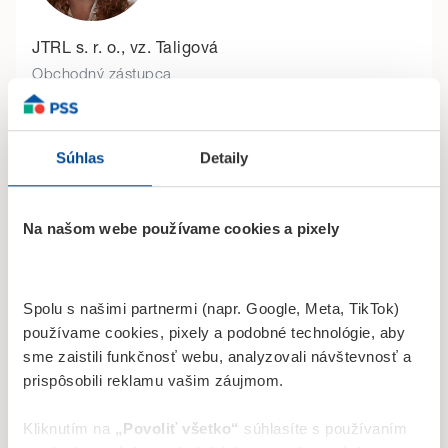
JTRL s. r. o., vz. Taligová
Obchodný zástupca
Nám. Slobody 30, Fiľakovo
0915 740 255
Súhlas
Detaily
renata.taligova1@fopss.sk
Na našom webe používame cookies a pixely
Toto obchodné zastúpenie patrí
Spolu s našimi partnermi (napr. Google, Meta, TikTok)
do kompetencie
používame cookies, pixely a podobné technológie, aby
sme zaistili funkčnosť webu, analyzovali návštevnosť a
prispôsobili reklamu vašim záujmom.
Kliknutím na
„Povoliť všetko“
súhlasíte s používaním