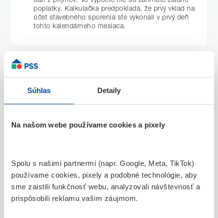
poplatky. Kalkulačka predpokladá, že prvý vklad na
účet stavebného sporenia ste vykonali v prvý deň
tohto kalendárneho mesiaca.
Zavolajte mi
Mám záujem o produkt
Súhlas
Detaily
Dohodnúť stretnutie
s obchodným zástupcom
Na našom webe používame cookies a pixely
Spolu s našimi partnermi (napr. Google, Meta, TikTok)
používame cookies, pixely a podobné technológie, aby
Viac o stavebnom sporení
sme zaistili funkčnosť webu, analyzovali návštevnosť a
prispôsobili reklamu vašim záujmom.