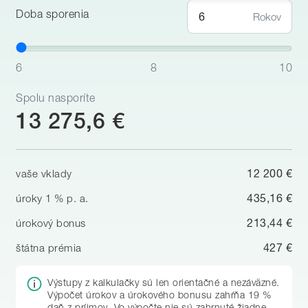
Doba sporenia
Rokov
6
8
10
Spolu nasporíte
13 275,6 €
12 200 €
vaše vklady
435,16 €
úroky 1 % p. a.
213,44 €
úrokový bonus
427 €
štátna prémia
Výstupy z kalkulačky sú len orientačné a nezáväzné.
Výpočet úrokov a úrokového bonusu zahŕňa 19 %
daň z príjmov. Vo výpočte nie sú zahrnuté žiadne