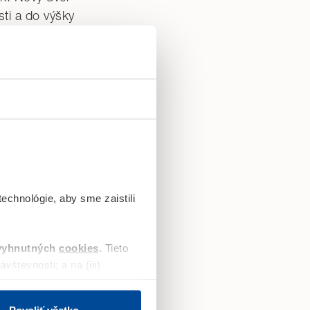
ti a do výšky
a sa na úrovni
 uzatvorené rizikové
echnológie, aby sme zaistili
vyhnutných
cookies
.
Tieto
vštevnosti; a na (iii)
ne. „
Kúpa
ene reklamy na sociálnych
aka novému úveru na