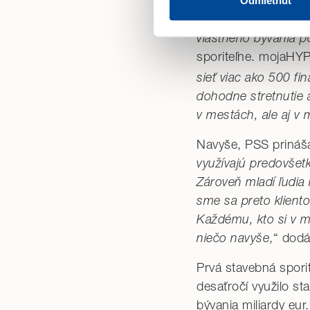
bývanie budeme vedi
Odmietnuť
jednou strechou kli
Ak zvolíte
„Odmietnuť“
, bu
vlastného bývania p
môžete kedykoľvek zmeniť v
sporiteľne. mojaH
Detailné informácie o cooki
sieť viac ako 500 f
dohodne stretnutie a
v mestách, ale aj v
Navyše, PSS prináša
využívajú predovšetk
Zároveň mladí ľudia 
sme sa preto klient
Každému, kto si v 
niečo navyše
,“ dod
Prvá stavebná spori
desaťročí využilo st
bývania miliardy eur