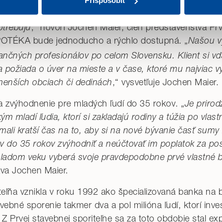
eť ešte lepšie napĺňať rôznorodé potreby našich klient
Prispôsobiť
entom ponúknuť kompletnú paletu produktov, ktoré na f
deme ukladať iba nevyhnutné (technické) cookies potrebné pre 
otrebujú
,“ hovorí Jochen Maier, člen predstavenstva Prv
 časti
„Prispôsobiť“
.
YPOTÉKA
bude jednoducho a rýchlo dostupná. „
Našou v
es nájdete tu.
inančných profesionálov po celom Slovensku. Klient si v
 požiada o úver na mieste a v čase, ktoré mu najviac vy
 menších obciach či dedinách
,“ vysvetľuje Jochen Maier.
 zvýhodnenie pre mladých ľudí do 35 rokov. „
Je prirod
ým mladí ľudia, ktorí si zakladajú rodiny a túžia po vl
mali kratší čas na to, aby si na nové bývanie časť sumy 
ov do 35 rokov zvýhodniť a neúčtovať im poplatok za po
mladom veku vyberá svoje pravdepodobne prvé vlastné 
áva Jochen Maier.
teľňa vznikla v roku 1992 ako špecializovaná banka na 
avebné sporenie takmer dva a pol milióna ľudí, ktorí inve
. Z Prvej stavebnej sporiteľne sa za toto obdobie stal ex