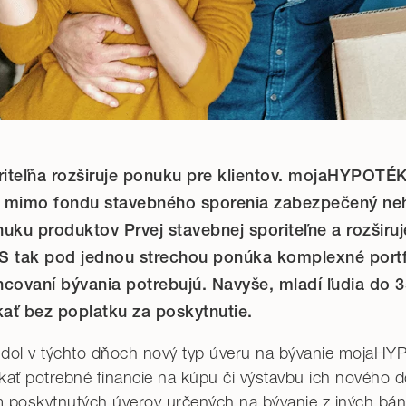
iteľňa rozširuje ponuku pre klientov. mojaHYPOTÉK
v mimo fondu stavebného sporenia zabezpečený neh
ku produktov Prvej stavebnej sporiteľne a rozširuj
PSS tak pod jednou strechou ponúka komplexné portf
nancovaní bývania potrebujú. Navyše, mladí ľudia do
ať bez poplatku za poskytnutie.
dol v týchto dňoch nový typ úveru na bývanie mojaHY
ať potrebné financie na kúpu či výstavbu ich nového 
m poskytnutých úverov určených na bývanie z iných bán