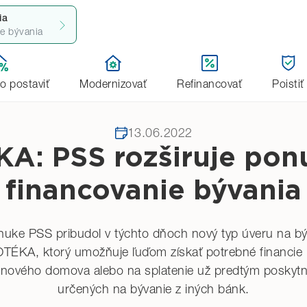
ia
ie bývania
e ponuku úverov na financovanie bývania
bo postaviť
Modernizovať
Refinancovať
Poistiť
13.06.2022
: PSS rozširuje pon
financovanie bývania
nuke PSS pribudol v týchto dňoch nový typ úveru na bý
ÉKA, ktorý umožňuje ľuďom získať potrebné financie 
 nového domova alebo na splatenie už predtým poskyt
určených na bývanie z iných bánk.