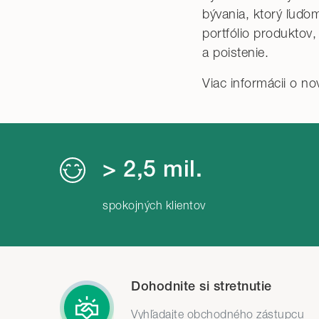
bývania, ktorý ľuď
portfólio produktov,
a poistenie.
Viac informácii o n
> 2,5 mil.
spokojných klientov
Dohodnite si stretnutie
Vyhľadajte obchodného zástupcu