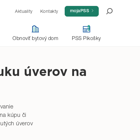
Aktuality
Kontakty
Aktivovať konto
mojaPSS
Obnoviť bytový dom
PSS Pikošky
uku úverov na
vanie
na kúpu či
nutých úverov