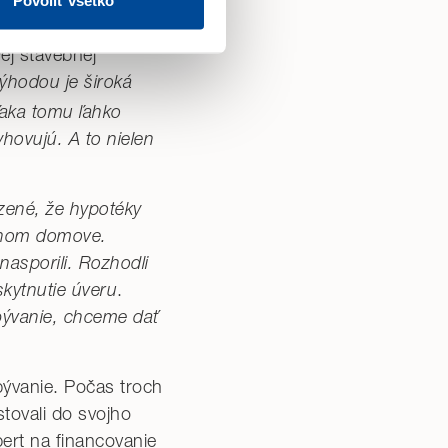
ov. Dnes vieme pod
Povoliť všetko
inancovanie
chod webu. Svoje voľby
ej stavebnej
ýhodou je široká
ďaka tomu ľahko
hovujú. A to nielen
zené, že hypotéky
astnom domove.
nasporili. Rozhodli
skytnutie úveru
.
bývanie, chceme dať
bývanie. Počas troch
stovali do svojho
pert na financovanie