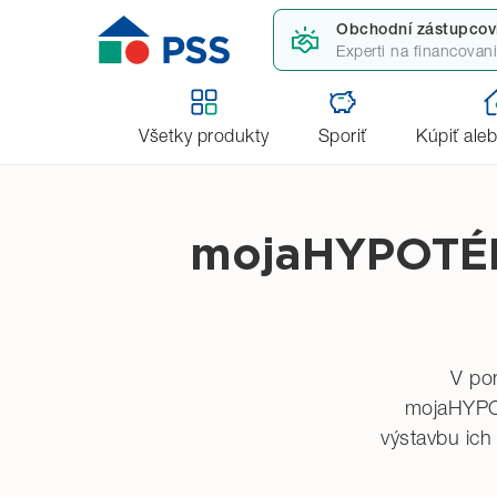
Obchodní zástupcov
Experti na financovan
SPÄŤ
Úvod
Aktuality
mojaHYPOTÉKA: PSS rozširuj
Všetky produkty
Sporiť
Kúpiť ale
mojaHYPOTÉKA
V po
mojaHYPOT
výstavbu ich