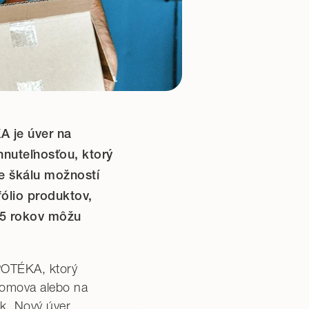
A je úver na
nuteľnosťou, ktorý
e škálu možností
ólio produktov,
 35 rokov môžu
POTÉKA, ktorý
domova alebo na
k. Nový úver