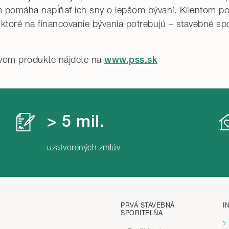
om pomáha napĺňať ich sny o lepšom bývaní. Klientom 
 ktoré na financovanie bývania potrebujú – stavebné sp
ovom produkte nájdete na
www.pss.sk
> 5 mil.
uzatvorených zmlúv
PRVÁ STAVEBNÁ
I
SPORITEĽŇA