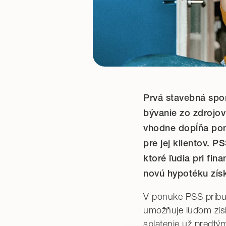
Prvá stavebná spor
bývanie zo zdrojo
vhodne dopĺňa ponu
pre jej klientov. 
ktoré ľudia pri fi
novú hypotéku získ
V ponuke PSS pribu
umožňuje ľuďom získ
splatenie už predtý