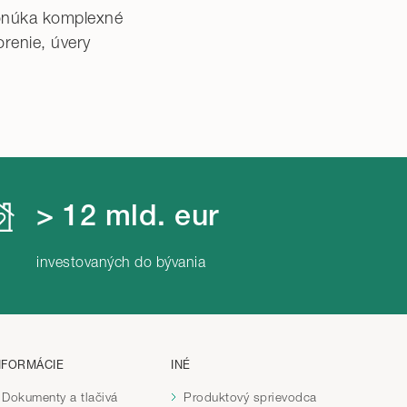
ponúka komplexné
orenie, úvery
> 12 mld. eur
investovaných do bývania
NFORMÁCIE
INÉ
Dokumenty a tlačivá
Produktový sprievodca