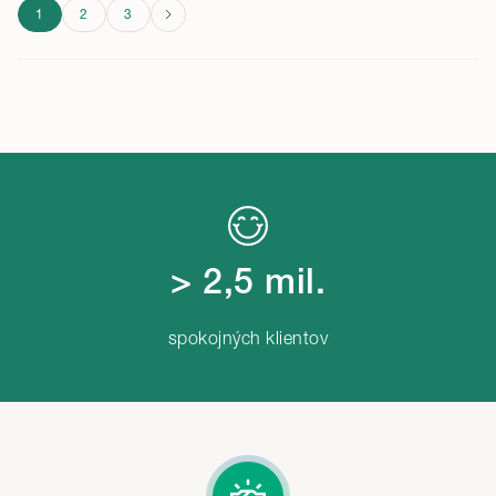
Navigácia
1
2
3
v článkoch
> 2,5 mil.
spokojných klientov