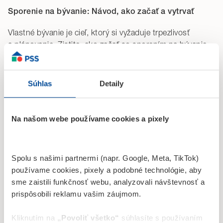
Sporenie na bývanie: Návod, ako začať a vytrvať
Vlastné bývanie je cieľ, ktorý si vyžaduje trpezlivosť
a plánovanie. Zistite, ako začať so sporením na bývanie
efektívne a udržať si motiváciu, aby ste krok za krokom
dosiahli finančnú stabilitu a vysnívaný domov.
Súhlas
Detaily
Čítať viac
Na našom webe používame cookies a pixely
Článok
Spolu s našimi partnermi (napr. Google, Meta, TikTok)
používame cookies, pixely a podobné technológie, aby
sme zaistili funkčnosť webu, analyzovali návštevnosť a
prispôsobili reklamu vašim záujmom.
Kliknutím na
„Povoliť všetko“
súhlasíte s používaním