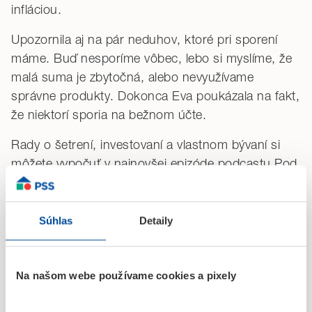
infláciou.
Upozornila aj na pár neduhov, ktoré pri sporení
máme. Buď nesporíme vôbec, lebo si myslíme, že
malá suma je zbytočná, alebo nevyužívame
správne produkty. Dokonca Eva poukázala na fakt,
že niektorí sporia na bežnom účte.
Rady o šetrení, investovaní a vlastnom bývaní si
môžete vypočuť v najnovšej epizóde podcastu Pod
Svojou Strechou od PSS, Prvej stavebnej
sporiteľne.
Súhlas
Detaily
Podcast Pod svojou strechou si môžete
vypočuť aj vo svojej podcastovej aplikácii.
Na našom webe používame cookies a pixely
Dajte nám odber a neujde vám žiadna
nasledujúca epizóda.