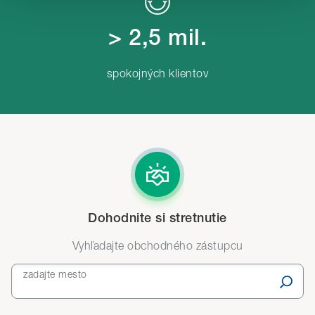
Ak zvolíte
„Odmietnuť“
, budeme ukladať iba
nevyhnutné (technické) cookies potrebné pre chod webu.
> 2,5 mil.
Svoje voľby môžete kedykoľvek zmeniť v časti
„Prispôsobiť“
.
spokojných klientov
Detailné informácie o cookies nájdete tu.
Dohodnite si stretnutie
Vyhľadajte obchodného zástupcu
zadajte mesto