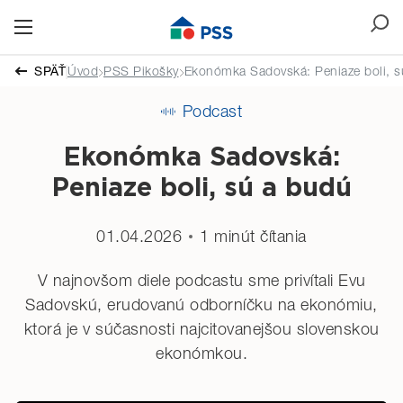
SPÄŤ
Úvod
PSS Pikošky
Ekonómka Sadovská: Peniaze boli, s
Podcast
Ekonómka Sadovská:
Peniaze boli, sú a budú
01.04.2026
1 minút čítania
V najnovšom diele podcastu sme privítali Evu
Sadovskú, erudovanú odborníčku na ekonómiu,
ktorá je v súčasnosti najcitovanejšou slovenskou
ekonómkou.