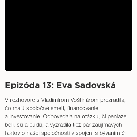
Epizóda 13: Eva Sadovská
V rozhovore s Vladimírom Voštinárom prezradila,
čo majú spoločné smeti, financovanie
a investovanie. Odpovedala na otázku, či peniaze
boli, sú a budú, a vyzradila tiež pár zaujímavých
faktov o našej spoločnosti v spojení s bývaním či