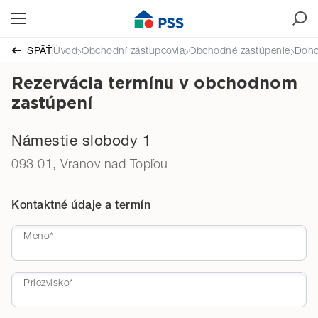
Čas stretnutia
SPÄŤ
Úvod
Obchodní zástupcovia
Obchodné zastúpenie
Doho
Rezervácia termínu v obchodnom
zastúpení
Námestie slobody 1
093 01, Vranov nad Topľou
Kontaktné údaje a termín
Meno*
Priezvisko*