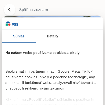
Späť na zoznam
Súhlas
Detaily
Na našom webe používame cookies a pixely
Námestie slobody 1
Spolu s našimi partnermi (napr. Google, Meta, TikTok)
093 01, Vranov nad Topľou
používame cookies, pixely a podobné technológie, aby
Po - Pi
08:30-16:30
sme zaistili funkčnosť webu, analyzovali návštevnosť a
prispôsobili reklamu vašim záujmom.
Kliknutím na
„Povoliť všetko“
súhlasíte s používaním