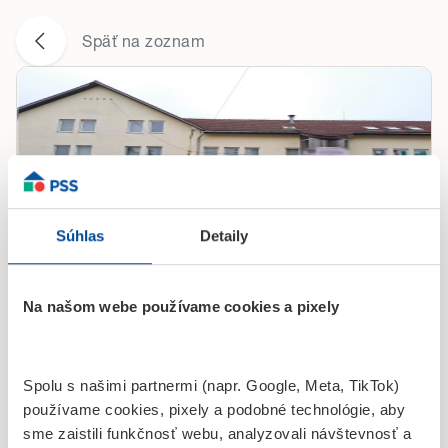
Späť na zoznam
Súhlas
Detaily
Centrálna 274
hotel Rubín
Na našom webe používame cookies a pixely
089 01, Svidník
09:00-12:00 12:30-
Po
Spolu s našimi partnermi (napr. Google, Meta, TikTok)
16:00
používame cookies, pixely a podobné technológie, aby
09:00-12:00 12:30-
sme zaistili funkčnosť webu, analyzovali návštevnosť a
Ut