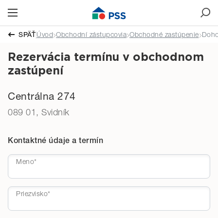
Čas stretnutia
SPÄŤ
Úvod
Obchodní zástupcovia
Obchodné zastúpenie
Doho
Rezervácia termínu v obchodnom
zastúpení
Centrálna 274
089 01, Svidník
Kontaktné údaje a termín
Meno*
Priezvisko*