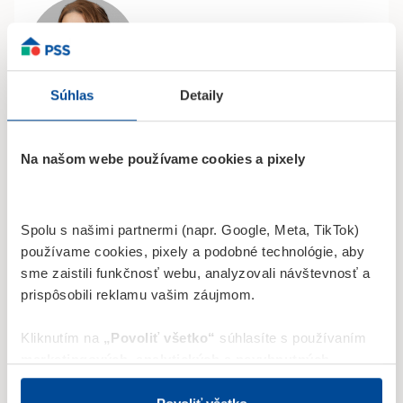
Súhlas
Detaily
Zuzana Meszárošová
Obchodný zástupca
Na našom webe používame cookies a pixely
Kováčska 7, Šamorín
0948 950 928
Spolu s našimi partnermi (napr. Google, Meta, TikTok)
zuzana.meszarosova@fopss.sk
používame cookies, pixely a podobné technológie, aby
sme zaistili funkčnosť webu, analyzovali návštevnosť a
prispôsobili reklamu vašim záujmom.
Kliknutím na
„Povoliť všetko“
súhlasíte s používaním
marketingových
,
analytických
a nevyhnutných
cookies
.
Tieto cookies používame na (i) cielenie a
personalizáciu obsahu a reklám; (ii) štatistické merania