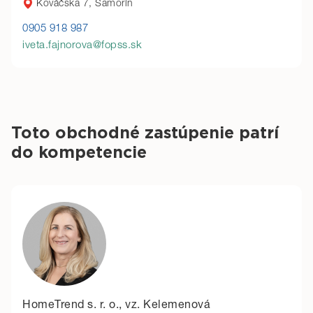
Kováčska 7, Šamorín
0905 918 987
iveta.fajnorova@fopss.sk
Toto obchodné zastúpenie patrí
do kompetencie
HomeTrend s. r. o., vz. Kelemenová