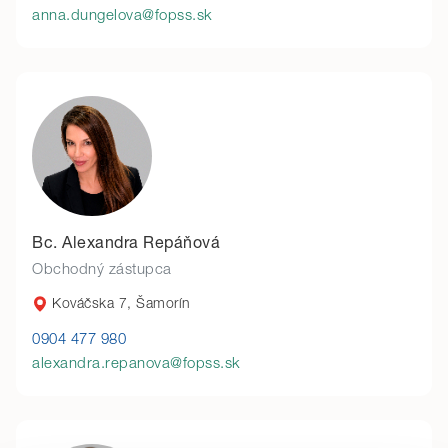
anna.dungelova@fopss.sk
Bc. Alexandra Repáňová
Obchodný zástupca
Kováčska 7, Šamorín
0904 477 980
alexandra.repanova@fopss.sk