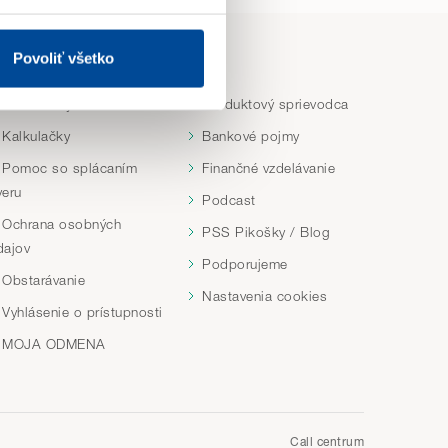
ene reklamy na sociálnych
Povoliť všetko
NFORMÁCIE
INÉ
chod webu. Svoje voľby
Dokumenty a tlačivá
Produktový sprievodca
Kalkulačky
Bankové pojmy
Pomoc so splácaním
Finančné vzdelávanie
veru
Podcast
Ochrana osobných
PSS Pikošky / Blog
dajov
Podporujeme
Obstarávanie
Nastavenia cookies
Vyhlásenie o prístupnosti
MOJA ODMENA
Call centrum