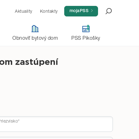
Aktuality
Kontakty
Aktivovať konto
mojaPSS
Obnoviť bytový dom
PSS Pikošky
nom zastúpení
riezvisko*