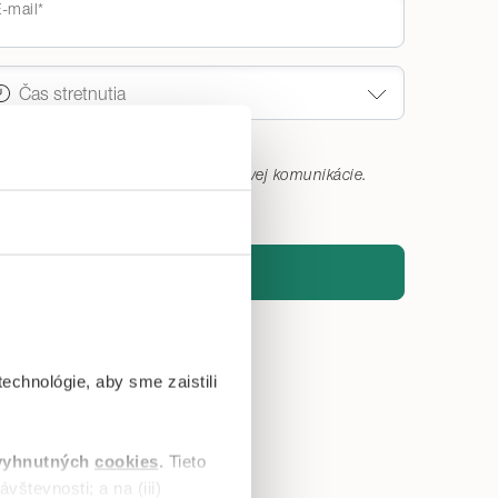
-mail*
dajov na účely priamej marketingovej komunikácie
.
rmín
echnológie, aby sme zaistili
vyhnutných
cookies
.
Tieto
vštevnosti; a na (iii)