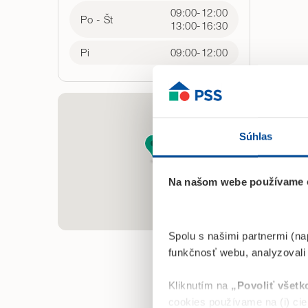
09:00-12:00
Po - Št
13:00-16:30
Pi
09:00-12:00
Súhlas
Na našom webe používame c
Spolu s našimi partnermi (na
funkčnosť webu, analyzovali
Kliknutím na
„Povoliť všetk
cookies používame na (i) ciel