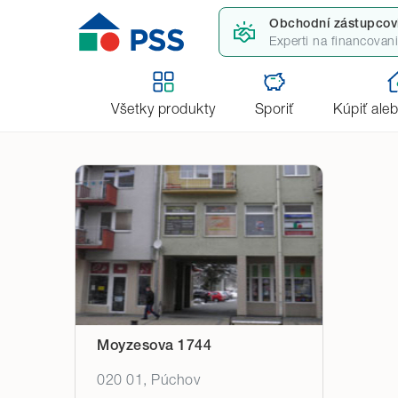
Čas stretnutia
Obchodní zástupcov
Experti na financovan
SPÄŤ
Úvod
Obchodní zástupcovia
Obchodné zast
Všetky produkty
Sporiť
Kúpiť ale
Moyzesova 1744
020 01, Púchov