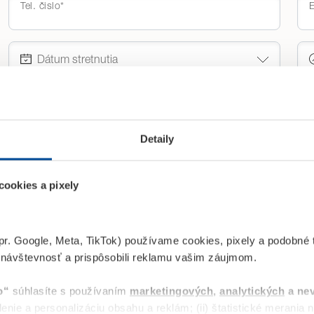
Tel. čislo*
E
Odoslaním formuláru udeľujete súhlas so spracúvaním osobných ú
Znenie súhlasu je dostupné tu
Detaily
Rezervovať te
ookies a pixely
Späť na zoznam
pr. Google, Meta, TikTok) používame cookies, pixely a podobné t
 návštevnosť a prispôsobili reklamu vašim záujmom.
o“
súhlasíte s používaním
marketingových
,
analytických
a ne
enie a personalizáciu obsahu a reklám; (ii) štatistické merania ná