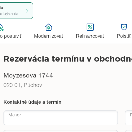
ia
ie bývania
úpenie
Dohodnúť stretnutie
bo postaviť
Modernizovať
Refinancovať
Poistiť
Rezervácia termínu v obchod
Moyzesova 1744
020 01, Púchov
Kontaktné údaje a termín
Meno*
P