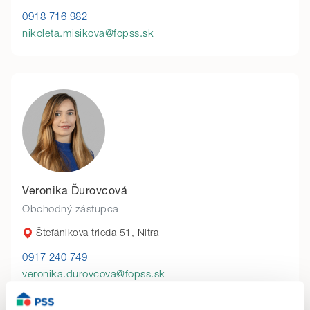
0918 716 982
nikoleta.misikova@fopss.sk
Veronika Ďurovcová
Obchodný zástupca
Štefánikova trieda 51, Nitra
0917 240 749
veronika.durovcova@fopss.sk