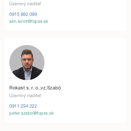
Územný riaditeľ
0915 892 099
alin.lerint@fopss.sk
Rokast s. r. o.,vz.Szabó
Územný riaditeľ
0911 234 222
peter.szabo@fopss.sk