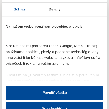
Súhlas
Detaily
Na našom webe používame cookies a pixely
Ing. Beáta Berecová
Spolu s našimi partnermi (napr. Google, Meta, TikTok)
Obchodný zástupca
používame cookies, pixely a podobné technológie, aby
Štefánikova trieda 51, Nitra
sme zaistili funkčnosť webu, analyzovali návštevnosť a
prispôsobili reklamu vašim záujmom.
0908 782 109
beata.berecova@fopss.sk
Kliknutím na
„Povoliť všetko“
súhlasíte s používaním
marketingových
,
analytických
a nevyhnutných
cookies
.
Tieto cookies používame na (i) cielenie a
personalizáciu obsahu a reklám; (ii) štatistické merania
Povoliť všetko
návštevnosti; a na (iii) optimalizáciu a funkčnosť webu.
„Povoliť všetko“ zahŕňa aj uloženie Meta Pixelu ako aj
Prispôsobiť