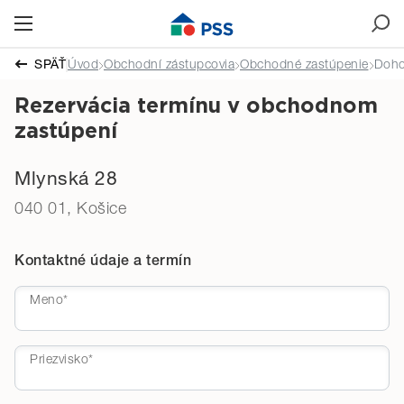
Čas stretnutia
SPÄŤ
Úvod
Obchodní zástupcovia
Obchodné zastúpenie
Doho
Rezervácia termínu v obchodnom
zastúpení
Mlynská 28
040 01, Košice
Kontaktné údaje a termín
Meno*
Priezvisko*