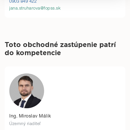
0903 849 422
Detailné informácie o cookies nájdete tu.
jana.struharova@fopss.sk
Toto obchodné zastúpenie patrí
do kompetencie
Ing. Miroslav Málik
Územný riaditeľ