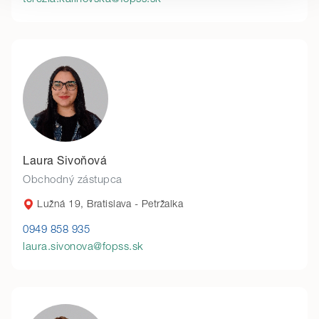
Detailné informácie o cookies nájdete tu.
Laura Sivoňová
Obchodný zástupca
Lužná 19, Bratislava - Petržalka
0949 858 935
laura.sivonova@fopss.sk