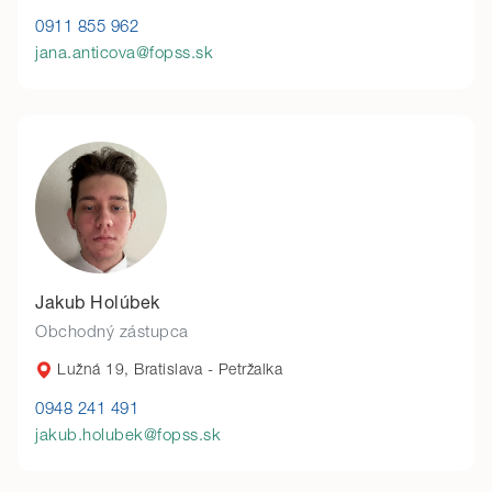
0911 855 962
jana.anticova@fopss.sk
Jakub Holúbek
Obchodný zástupca
Lužná 19, Bratislava - Petržalka
0948 241 491
jakub.holubek@fopss.sk