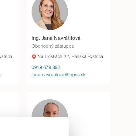
Ing. Jana Navrátilová
Obchodný zástupca
strica
Na Troskách 22, Banská Bystrica
0918 679 392
k
jana.navratilova@fopss.sk