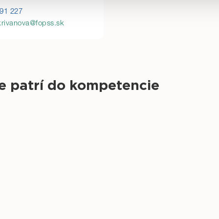
es nájdete tu.
91 227
krivanova@fopss.sk
e patrí do kompetencie