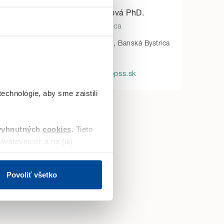
Ing. Viera Ďuríková PhD.
Obchodný zástupca
strica
Na Troskách 22, Banská Bystrica
0948 377 215
viera.durikova@fopss.sk
echnológie, aby sme zaistili
vyhnutných
cookies
.
Tieto
vštevnosti; a na (iii)
ene reklamy na sociálnych
Povoliť všetko
chod webu. Svoje voľby