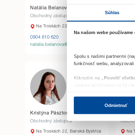
Natália Belanová
Micha
Súhlas
Obchodný zástupca
Obcho
Na Troskách 22, Banská Bystrica
Na T
Na našom webe používame c
0904 610 620
0940 6
natalia.belanova@fopss.sk
michal
Spolu s našimi partnermi (na
funkčnosť webu, analyzovali
Kliknutím na
„Povoliť všetk
cookies používame na (i) ciel
optimalizáciu a funkčnosť we
sieťach cez Custom Audience
Odmietnuť
Kristýna Pásztorová
Lenka
Ak zvolíte
„Odmietnuť“
, bu
Obchodný zástupca
Obcho
môžete kedykoľvek zmeniť v
Na Troskách 22, Banská Bystrica
Na T