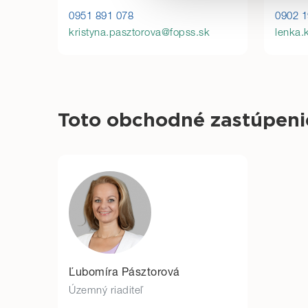
Detailné informácie o cooki
0951 891 078
0902 1
kristyna.pasztorova@fopss.sk
lenka.
Toto obchodné zastúpeni
Ľubomíra Pásztorová
Územný riaditeľ