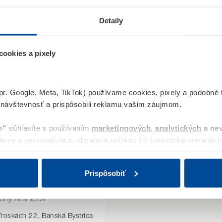
l Malejko
Adam Dražo
Detaily
dný zástupca
Obchodný zástupca
roskách 22, Banská Bystrica
Na Troskách 22, Banská By
ookies a pixely
29 437
0949 677 199
.malejko@fopss.sk
adam.drazo@fopss.sk
pr. Google, Meta, TikTok) používame cookies, pixely a podobné t
 návštevnosť a prispôsobili reklamu vašim záujmom.
o“
súhlasíte s používaním
marketingových
,
analytických
a ne
enie a personalizáciu obsahu a reklám; (ii) štatistické merania ná
bu. „Povoliť všetko“ zahŕňa aj uloženie Meta Pixelu ako aj ciel
. Svoj súhlas môžete kedykoľvek odvolať.
Prispôsobiť
 Kriváňová
deme ukladať iba nevyhnutné (technické) cookies potrebné pre 
dný zástupca
 časti
„Prispôsobiť“
.
roskách 22, Banská Bystrica