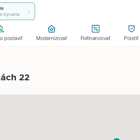
ia
ie bývania
úpenie
bo postaviť
Modernizovať
Refinancovať
Poistiť
kách 22