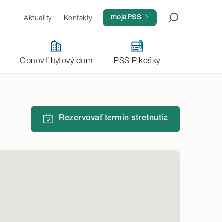
Aktuality
Kontakty
Aktivovať konto
mojaPSS
Obnoviť bytový dom
PSS Pikošky
Rezervovať termín stretnutia