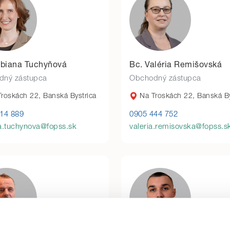
Bibiana Tuchyňová
Bc. Valéria Remišovská
dný zástupca
Obchodný zástupca
roskách 22, Banská Bystrica
Na Troskách 22, Banská By
14 889
0905 444 752
a.tuchynova@fopss.sk
valeria.remisovska@fopss.s