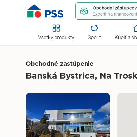
Obchodní zástupcov
Experti na financovan
SPÄŤ
Úvod
Obchodní zástupcovia
Obchodné zast
Všetky produkty
Sporiť
Kúpiť ale
Obchodné zastúpenie
Banská Bystrica, Na Tros