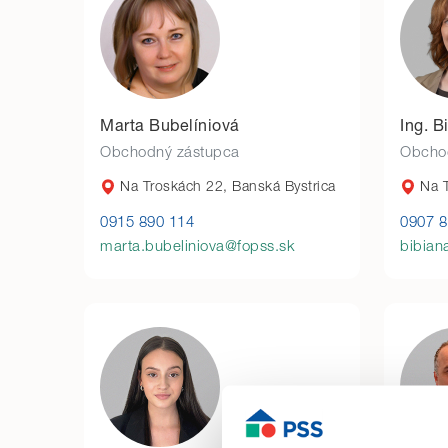
Marta Bubelíniová
Ing. 
Obchodný zástupca
Obcho
Na Troskách 22, Banská Bystrica
Na T
0915 890 114
0907 8
marta.bubeliniova@fopss.sk
bibian