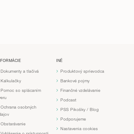
NFORMÁCIE
INÉ
Dokumenty a tlačivá
Produktový sprievodca
Kalkulačky
Bankové pojmy
Pomoc so splácaním
Finančné vzdelávanie
veru
Podcast
Ochrana osobných
PSS Pikošky / Blog
dajov
Podporujeme
Obstarávanie
Nastavenia cookies
Vyhlásenie o prístupnosti