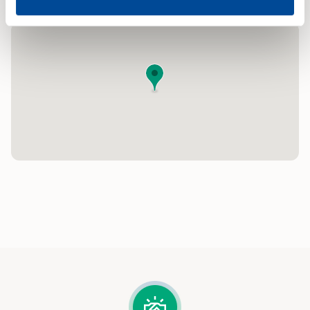
Ak zvolíte
„Odmietnuť“
, budeme ukladať iba
nevyhnutné (technické) cookies potrebné pre chod webu.
Svoje voľby môžete kedykoľvek zmeniť v časti
„Prispôsobiť“
.
Detailné informácie o cookies nájdete tu.