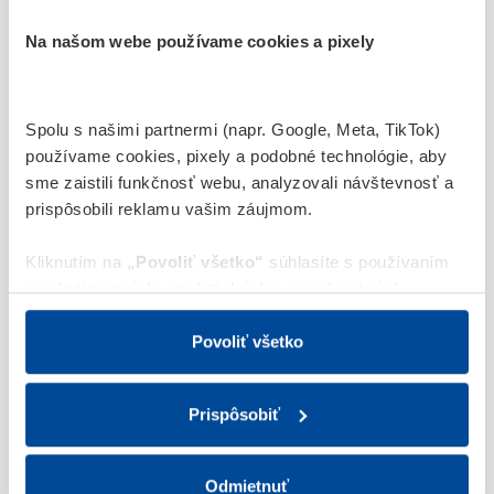
Na našom webe používame cookies a pixely
Spolu s našimi partnermi (napr. Google, Meta, TikTok)
používame cookies, pixely a podobné technológie, aby
sme zaistili funkčnosť webu, analyzovali návštevnosť a
prispôsobili reklamu vašim záujmom.
Kliknutím na
„Povoliť všetko“
súhlasíte s používaním
marketingových
,
analytických
a nevyhnutných
Záfortňa 6
cookies
.
Tieto cookies používame na (i) cielenie a
957 01, Bánovce nad Bebravou
personalizáciu obsahu a reklám; (ii) štatistické merania
Povoliť všetko
návštevnosti; a na (iii) optimalizáciu a funkčnosť webu.
Po - St
09:00-15:00
„Povoliť všetko“ zahŕňa aj uloženie Meta Pixelu ako aj
Prispôsobiť
cielene reklamy na sociálnych sieťach cez Custom
Št
zatvorené
Audience. Svoj súhlas môžete kedykoľvek odvolať.
Pi
09:00-15:00
Odmietnuť