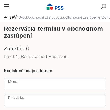
Čas stretnutia
SPÄŤ
Úvod
Obchodní zástupcovia
Obchodné zastúpenie
Doho
Rezervácia termínu v obchodnom
zastúpení
Záfortňa 6
957 01, Bánovce nad Bebravou
Kontaktné údaje a termín
Meno*
Priezvisko*