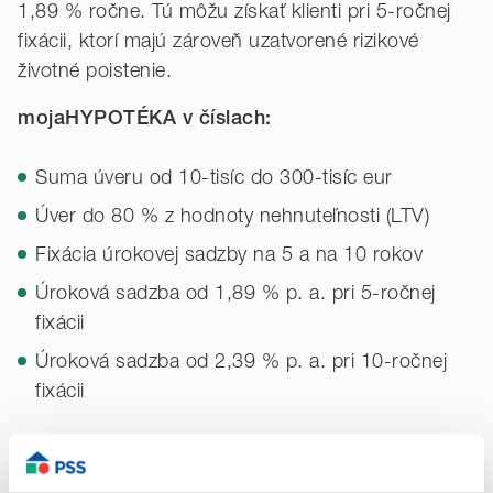
1,89 % ročne. Tú môžu získať klienti pri 5-ročnej
fixácii, ktorí majú zároveň uzatvorené rizikové
životné poistenie.
mojaHYPOTÉKA
v číslach:
Suma úveru od 10-tisíc do 300-tisíc eur
Úver do 80 % z hodnoty nehnuteľnosti (LTV)
Fixácia úrokovej sadzby na 5 a na 10 rokov
Úroková sadzba od 1,89 % p. a. pri 5-ročnej
fixácii
Úroková sadzba od 2,39 % p. a. pri 10-ročnej
fixácii
mojaHYPOTÉKA
vhodne dopĺňa portfólio
produktov Prvej stavebnej sporiteľne. „
Kúpa