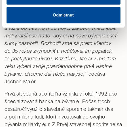
Navyše, PSS prináša zvýhodnenie pre mladých ľudí
Audience. Svoj súhlas môžete kedykoľvek odvolať.
do 35 rokov. „
Je prirodzené, že hypotéky využívajú
Odmietnuť
Ak zvolíte
„Odmietnuť“
, budeme ukladať iba
predovšetkým mladí ľudia, ktorí si zakladajú rodiny
nevyhnutné (technické) cookies potrebné pre chod webu.
a túžia po vlastnom domove. Zároveň mladí ľudia
Svoje voľby môžete kedykoľvek zmeniť v časti
mali kratší čas na to, aby si na nové bývanie časť
„Prispôsobiť“
.
sumy nasporili. Rozhodli sme sa preto klientov
do 35 rokov zvýhodniť a neúčtovať im poplatok
Detailné informácie o cookies nájdete tu.
za poskytnutie úveru
.
Každému, kto si v mladom
veku vyberá svoje pravdepodobne prvé vlastné
bývanie, chceme dať niečo navyše
,“ dodáva
Jochen Maier.
Prvá stavebná sporiteľňa vznikla v roku 1992 ako
špecializovaná banka na bývanie. Počas troch
desaťročí využilo stavebné sporenie takmer dva
a pol milióna ľudí, ktorí investovali do svojho
bývania miliardy eur. Z Prvej stavebnej sporiteľne sa