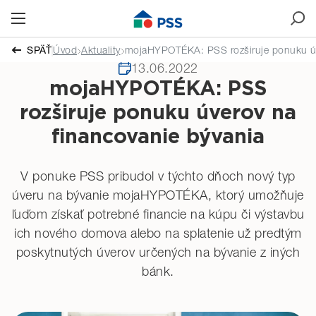
SPÄŤ
Úvod
Aktuality
mojaHYPOTÉKA: PSS rozširuje ponuku úv
13.06.2022
mojaHYPOTÉKA: PSS
rozširuje ponuku úverov na
financovanie bývania
V ponuke PSS pribudol v týchto dňoch nový typ
úveru na bývanie mojaHYPOTÉKA, ktorý umožňuje
ľuďom získať potrebné financie na kúpu či výstavbu
ich nového domova alebo na splatenie už predtým
poskytnutých úverov určených na bývanie z iných
bánk.