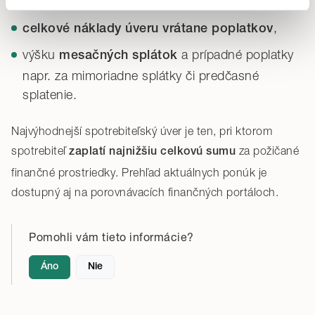
,
ročnú percentuálnu mieru nákladov (RPMN)
nevyhnutné (technické) cookies potrebné pre chod webu.
Svoje voľby môžete kedykoľvek zmeniť v časti
,
celkové náklady úveru vrátane poplatkov
„Prispôsobiť“
.
výšku
a prípadné poplatky
mesačných splátok
Detailné informácie o cookies nájdete tu.
napr. za mimoriadne splátky či predčasné
splatenie.
Najvýhodnejší spotrebiteľský úver je ten, pri ktorom
spotrebiteľ
za požičané
zaplatí najnižšiu celkovú sumu
finančné prostriedky. Prehľad aktuálnych ponúk je
dostupný aj na porovnávacích finančných portáloch.
Pomohli vám tieto informácie?
Áno
Nie