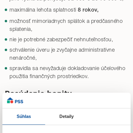
maximálna lehota splatnosti
8 rokov,
možnosť mimoriadnych splátok a predčasného
splatenia,
nie je potrebné zabezpečiť nehnuteľnosťou,
schválenie úveru je zvyčajne administratívne
nenáročné,
spravidla sa nevyžaduje dokladovanie účelového
použitia finančných prostriedkov.
Posúdenie bonity
a dokladovanie príjmu
Súhlas
Detaily
Pri žiadosti o spotrebiteľský úver je žiadateľ povinný
, spravidla
preukázať schopnosť úver splácať