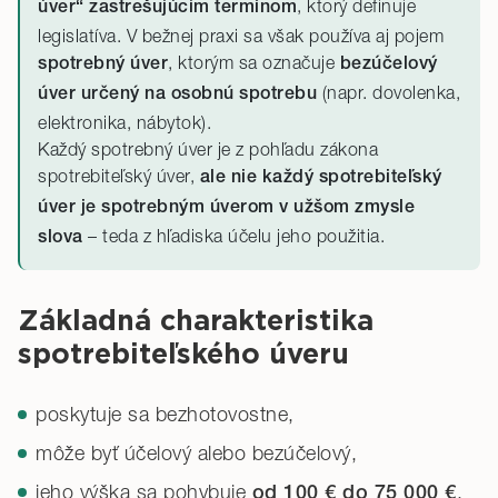
, ktorý definuje
úver“ zastrešujúcim termínom
legislatíva. V bežnej praxi sa však používa aj pojem
, ktorým sa označuje
spotrebný úver
bezúčelový
(napr. dovolenka,
úver určený na osobnú spotrebu
elektronika, nábytok).
Každý spotrebný úver je z pohľadu zákona
spotrebiteľský úver,
ale nie každý spotrebiteľský
úver je spotrebným úverom v užšom zmysle
– teda z hľadiska účelu jeho použitia.
slova
Základná charakteristika
spotrebiteľského úveru
poskytuje sa bezhotovostne,
môže byť účelový alebo bezúčelový,
jeho výška sa pohybuje
,
od 100 € do 75 000 €