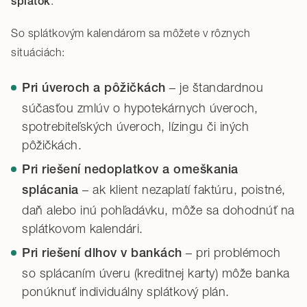
.
splátok
So splátkovým kalendárom sa môžete v rôznych
situáciách:
– je štandardnou
Pri úveroch a pôžičkách
súčasťou zmlúv o hypotekárnych úveroch,
spotrebiteľských úveroch, lízingu či iných
pôžičkách.
Pri riešení nedoplatkov a omeškania
– ak klient nezaplatí faktúru, poistné,
splácania
daň alebo inú pohľadávku, môže sa dohodnúť na
splátkovom kalendári.
– pri problémoch
Pri riešení dlhov v bankách
so splácaním úveru (kreditnej karty) môže banka
ponúknuť individuálny splátkový plán.