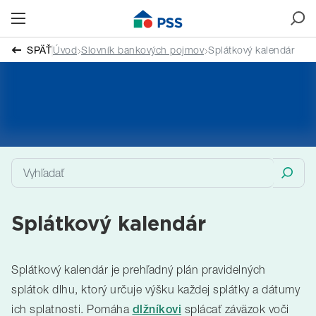
SPÄŤ
Úvod
Slovník bankových pojmov
Splátkový kalendár
Splátkový kalendár
Splátkový kalendár je prehľadný plán pravidelných
splátok dlhu, ktorý určuje výšku každej splátky a dátumy
ich splatnosti. Pomáha
splácať záväzok voči
dlžníkovi