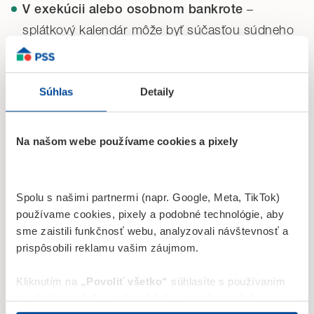
–
V exekúcii alebo osobnom bankrote
splátkový kalendár môže byť súčasťou súdneho
rozhodnutia pri oddlžení.
– veriteľ a dlžník
Pri mimosúdnych dohodách
Súhlas
Detaily
sa môžu dohodnúť na splátkovom kalendári
aj bez zásahu súdu.
Na našom webe používame cookies a pixely
Čo obsahuje splátkový
kalendár?
Spolu s našimi partnermi (napr. Google, Meta, TikTok)
Každý splátkový kalendár zvyčajne obsahuje tieto údaje:
používame cookies, pixely a podobné technológie, aby
sme zaistili funkčnosť webu, analyzovali návštevnosť a
identifikačné údaje dlžníka a veriteľa,
prispôsobili reklamu vašim záujmom.
celkovú výšku dlhu,
Kliknutím na
„Povoliť všetko“
súhlasíte s používaním
počet a výšku jednotlivých splátok,
marketingových
,
analytických
a nevyhnutných