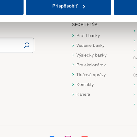
. Svoj súhlas môžete kedykoľvek odvolať.
Prispôsobiť
deme ukladať iba nevyhnutné (technické) cookies potrebné pre 
PRVÁ STAVEBNÁ
I
 časti
„Prispôsobiť“
.
SPORITEĽŇA
Profil banky
es nájdete tu.
Vedenie banky
Výsledky banky
ú
Pre akcionárov
Tlačové správy
ú
Kontakty
Kariéra