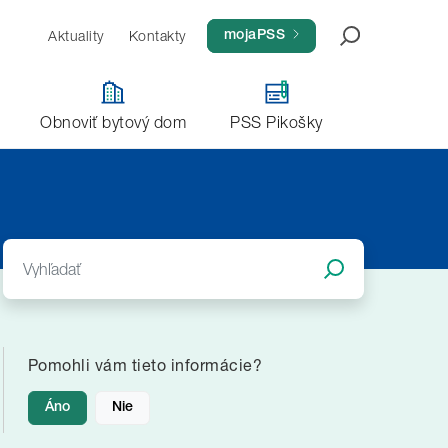
Aktuality
Kontakty
Aktivovať konto
mojaPSS
Obnoviť bytový dom
PSS Pikošky
Pomohli vám tieto informácie?
Áno
Nie