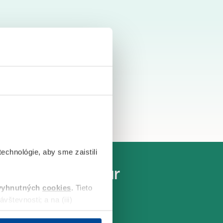
echnológie, aby sme zaistili
> 12 mld. eur
vyhnutných
cookies
.
Tieto
investovaných do bývania
vštevnosti; a na (iii)
ene reklamy na sociálnych