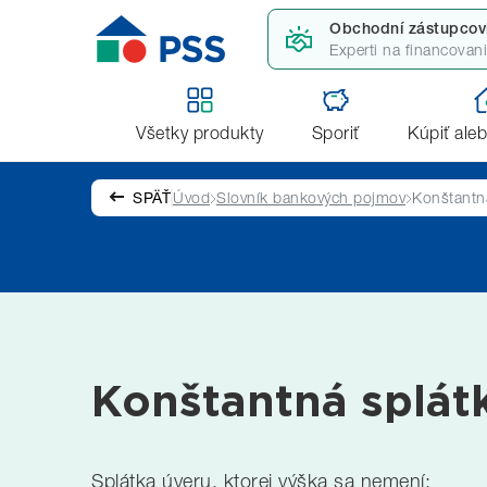
Obchodní zástupcov
Experti na financovan
Všetky produkty
Sporiť
Kúpiť ale
SPÄŤ
Úvod
Slovník bankových pojmov
Konštantn
Konštantná splát
Splátka úveru, ktorej výška sa nemení: