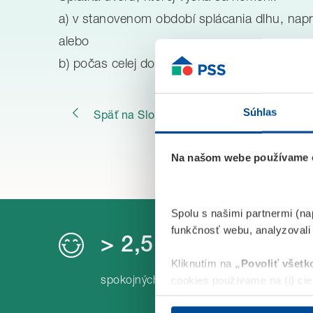
a) v stanovenom období splácania dlhu, napr
alebo
b) počas celej doby splácania dlhu, napr. pr
Súhlas
Späť na Slovník bankových pojmov
Na našom webe používame c
Spolu s našimi partnermi (na
funkčnosť webu, analyzovali
> 2,5 mil.
Kliknutím na
„Povoliť všetk
spokojných klientov
cookies používame na (i) ciel
optimalizáciu a funkčnosť we