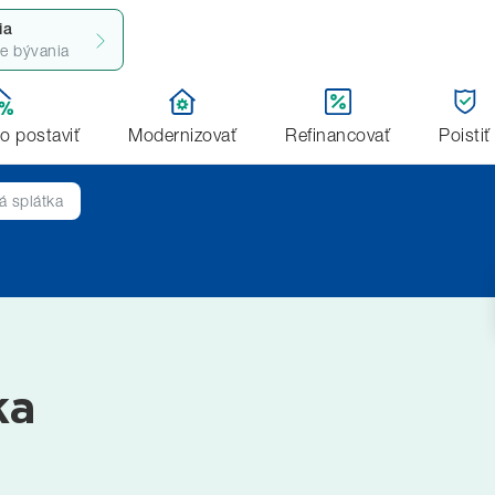
ia
ie bývania
bo postaviť
Modernizovať
Refinancovať
Poistiť
á splátka
ka