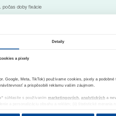
. počas doby fixácie
i stavebnom úvere.
Detaily
ookies a pixely
pr. Google, Meta, TikTok) používame cookies, pixely a podobné t
 návštevnosť a prispôsobili reklamu vašim záujmom.
> 5 mil.
o“
súhlasíte s používaním
marketingových
,
analytických
a ne
uzatvorených zmlúv
enie a personalizáciu obsahu a reklám; (ii) štatistické merania ná
bu. „Povoliť všetko“ zahŕňa aj uloženie Meta Pixelu ako aj ciel