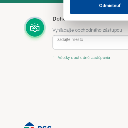
sieťach cez Custom Audience
Odmietnuť
Ak zvolíte
„Odmietnuť“
, bu
Dohodnite si stretnutie
môžete kedykoľvek zmeniť v
Vyhľadajte obchodného zástupcu
Detailné informácie o cooki
zadajte mesto
Všetky obchodné zastúpenia