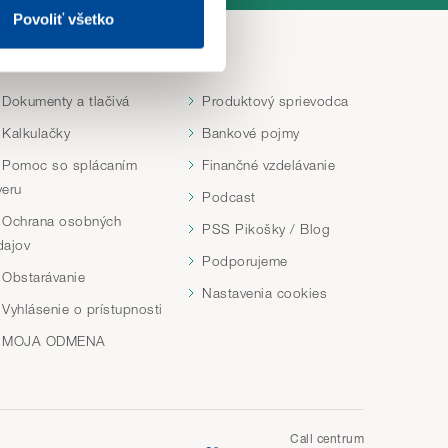
Povoliť všetko
chod webu. Svoje voľby
NFORMÁCIE
INÉ
Dokumenty a tlačivá
Produktový sprievodca
Kalkulačky
Bankové pojmy
Pomoc so splácaním
Finančné vzdelávanie
veru
Podcast
Ochrana osobných
PSS Pikošky / Blog
dajov
Podporujeme
Obstarávanie
Nastavenia cookies
Vyhlásenie o prístupnosti
MOJA ODMENA
Call centrum